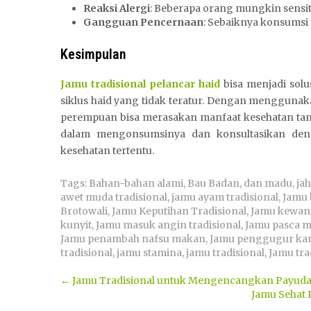
Reaksi Alergi
: Beberapa orang mungkin sensiti
Gangguan Pencernaan
: Sebaiknya konsumsi 
Kesimpulan
Jamu tradisional pelancar haid
bisa menjadi sol
siklus haid yang tidak teratur. Dengan menggunaka
perempuan bisa merasakan manfaat kesehatan tanp
dalam mengonsumsinya dan konsultasikan denga
kesehatan tertentu.
Tags:
Bahan-bahan alami
,
Bau Badan
,
dan madu
,
ja
awet muda tradisional
,
jamu ayam tradisional
,
Jamu 
Brotowali
,
Jamu Keputihan Tradisional
,
Jamu kewani
kunyit
,
Jamu masuk angin tradisional
,
Jamu pasca m
Jamu penambah nafsu makan
,
Jamu penggugur k
tradisional
,
jamu stamina
,
jamu tradisional
,
Jamu tra
Post
←
Jamu Tradisional untuk Mengencangkan Payudar
Jamu Sehat P
navigation