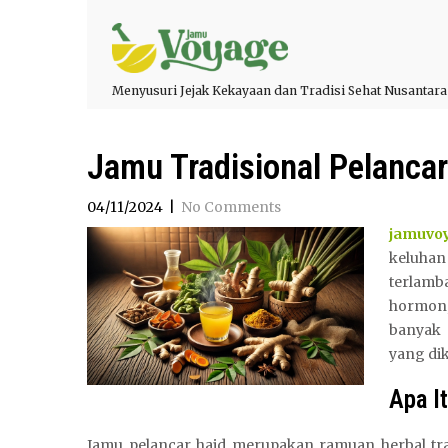
Menyusuri Jejak Kekayaan dan Tradisi Sehat Nusantara
Jamu Tradisional Pelanca
04/11/2024
|
No Comments
jamuvo
keluhan
terlamb
hormon, 
banyak 
yang di
Apa I
Jamu pelancar haid merupakan ramuan herbal tra