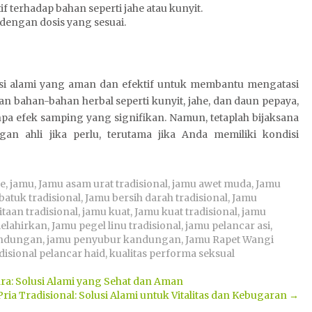
f terhadap bahan seperti jahe atau kunyit.
dengan dosis yang sesuai.
usi alami yang aman dan efektif untuk membantu mengatasi
n bahan-bahan herbal seperti kunyit, jahe, dan daun pepaya,
a efek samping yang signifikan. Namun, tetaplah bijaksana
n ahli jika perlu, terutama jika Anda memiliki kondisi
he
,
jamu
,
Jamu asam urat tradisional
,
jamu awet muda
,
Jamu
batuk tradisional
,
Jamu bersih darah tradisional
,
Jamu
taan tradisional
,
jamu kuat
,
Jamu kuat tradisional
,
jamu
elahirkan
,
Jamu pegel linu tradisional
,
jamu pelancar asi
,
andungan
,
jamu penyubur kandungan
,
Jamu Rapet Wangi
disional pelancar haid
,
kualitas performa seksual
a: Solusi Alami yang Sehat dan Aman
ria Tradisional: Solusi Alami untuk Vitalitas dan Kebugaran
→