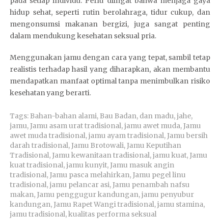
pada setiap individu. Perlu diingat bahwa menjaga gaya
hidup sehat, seperti rutin berolahraga, tidur cukup, dan
mengonsumsi makanan bergizi, juga sangat penting
dalam mendukung kesehatan seksual pria.
Menggunakan jamu dengan cara yang tepat, sambil tetap
realistis terhadap hasil yang diharapkan, akan membantu
mendapatkan manfaat optimal tanpa menimbulkan risiko
kesehatan yang berarti.
Tags:
Bahan-bahan alami
,
Bau Badan
,
dan madu
,
jahe
,
jamu
,
Jamu asam urat tradisional
,
jamu awet muda
,
Jamu
awet muda tradisional
,
jamu ayam tradisional
,
Jamu bersih
darah tradisional
,
Jamu Brotowali
,
Jamu Keputihan
Tradisional
,
Jamu kewanitaan tradisional
,
jamu kuat
,
Jamu
kuat tradisional
,
jamu kunyit
,
Jamu masuk angin
tradisional
,
Jamu pasca melahirkan
,
Jamu pegel linu
tradisional
,
jamu pelancar asi
,
Jamu penambah nafsu
makan
,
Jamu penggugur kandungan
,
jamu penyubur
kandungan
,
Jamu Rapet Wangi tradisional
,
jamu stamina
,
jamu tradisional
,
kualitas performa seksual