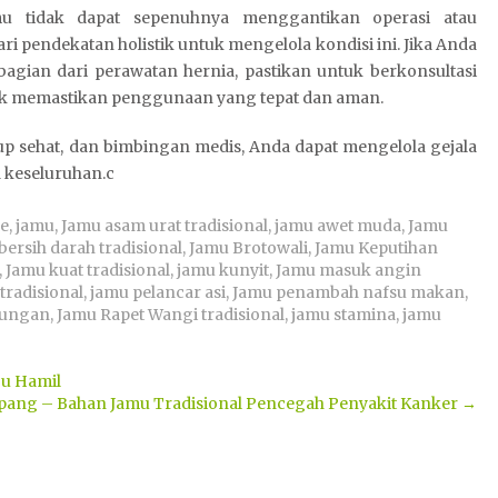
 tidak dapat sepenuhnya menggantikan operasi atau
i pendekatan holistik untuk mengelola kondisi ini. Jika Anda
ian dari perawatan hernia, pastikan untuk berkonsultasi
tuk memastikan penggunaan yang tepat dan aman.
up sehat, dan bimbingan medis, Anda dapat mengelola gejala
 keseluruhan.c
he
,
jamu
,
Jamu asam urat tradisional
,
jamu awet muda
,
Jamu
bersih darah tradisional
,
Jamu Brotowali
,
Jamu Keputihan
,
Jamu kuat tradisional
,
jamu kunyit
,
Jamu masuk angin
tradisional
,
jamu pelancar asi
,
Jamu penambah nafsu makan
,
dungan
,
Jamu Rapet Wangi tradisional
,
jamu stamina
,
jamu
bu Hamil
pang – Bahan Jamu Tradisional Pencegah Penyakit Kanker
→