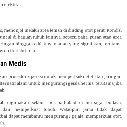
 efektif.
us, menonjol melalui area lemah di dinding otot perut. Kondisi
uncul di bagian tubuh lainnya, seperti paha, pusar, atau area
ri ringan hingga ketidaknyamanan yang signifikan, terutama
diri terlalu lama.
tan Medis
kan prosedur operasi untuk memperbaiki otot atau jaringan
ernatif alami untuk mengurangi gejala hernia, terutama jika
ah.
ah digunakan selama berabad-abad di berbagai budaya,
a dan memperkuat tubuh. Walaupun jamu tidak dapat
bal dapat membantu mengurangi gejala, memperkuat otot,
uh.