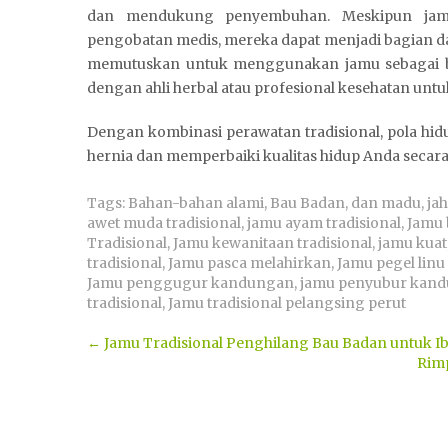
dan mendukung penyembuhan. Meskipun jamu
pengobatan medis, mereka dapat menjadi bagian dar
memutuskan untuk menggunakan jamu sebagai bag
dengan ahli herbal atau profesional kesehatan un
Dengan kombinasi perawatan tradisional, pola hid
hernia dan memperbaiki kualitas hidup Anda secara
Tags:
Bahan-bahan alami
,
Bau Badan
,
dan madu
,
ja
awet muda tradisional
,
jamu ayam tradisional
,
Jamu 
Tradisional
,
Jamu kewanitaan tradisional
,
jamu kuat
tradisional
,
Jamu pasca melahirkan
,
Jamu pegel linu 
Jamu penggugur kandungan
,
jamu penyubur kan
tradisional
,
Jamu tradisional pelangsing perut
Post
←
Jamu Tradisional Penghilang Bau Badan untuk I
Rim
navigation