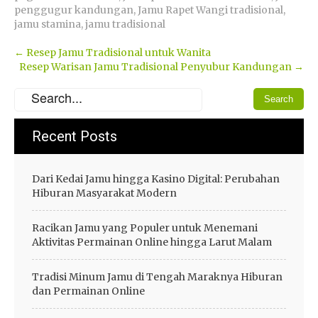
penggugur kandungan
,
Jamu Rapet Wangi tradisional
,
jamu stamina
,
jamu tradisional
Post
←
Resep Jamu Tradisional untuk Wanita
Resep Warisan Jamu Tradisional Penyubur Kandungan
→
navigation
Recent Posts
Dari Kedai Jamu hingga Kasino Digital: Perubahan
Hiburan Masyarakat Modern
Racikan Jamu yang Populer untuk Menemani
Aktivitas Permainan Online hingga Larut Malam
Tradisi Minum Jamu di Tengah Maraknya Hiburan
dan Permainan Online