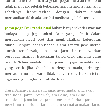
konsumsi berlebihan. Jika gejala pegal linu atau nyeri otot
tidak membaik setelah beberapa hari mengonsumsi jamu,
sebaiknya konsultasikan dengan dokter untuk
memastikan tidak ada kondisi medis yang lebih serius.
Jamu pegel linu tradisional
bukan hanya sekedar warisan
budaya, tetapi juga solusi alami yang efektif dalam
meredakan nyeri otot dan meningkatkan kebugaran
tubuh. Dengan bahan-bahan alami seperti jahe merah,
kunyit, temulawak, dan serai, jamu ini menawarkan
berbagai manfaat kesehatan tanpa efek samping yang
berarti. Selain mudah dibuat, jamu ini juga memiliki rasa
yang enak jika dipadukan dengan madu, sehingga
menjadi minuman yang tidak hanya menyehatkan tetapi
juga menyenangkan untuk dinikmati.
Tags:
Bahan-bahan alami
,
jamu awet muda
,
jamu ayam
tradisional
,
Jamu Brotowali
,
jamu kuat
,
Jamu kuat
tradisional
,
jamu kunyit
,
Jamu pasca melahirkan
,
Jamu
pegel linu tradisional
,
Jamu penambah nafsu makan
,
Jamu