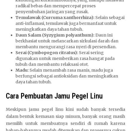
kandungan kurkuminoidnya, yang mampu melawan
radikal bebas dan mempercepat proses
penyembuhan jaringan yang rusak.
Temulawak (Curcuma xanthorrhiza):
Selain sebagai
anti-inflamasi, temulawak juga bermanfaat untuk
meningkatkan daya tahan tubuh.
Daun Salam (Syzygium polyanthum):
Daun ini
berkhasiat untuk melancarkan sirkulasi darah dan
membantu mengurangi rasa nyeri di persendian.
Serai (Cymbopogon citratus):
Serai sering
digunakan untuk memberikan rasa hangat pada
tubuh dan membantu relaksasi otot.
Madu:
Selain menambah rasa manis, madu juga
berfungsi sebagai antioksidan dan meningkatkan
daya tahan tubuh.
Cara Pembuatan Jamu Pegel Linu
Meskipun jamu pegel linu kini sudah banyak tersedia
dalam bentuk kemasan siap minum, banyak orang masih
memilih untuk membuatnya sendiri di rumah karena
bahan-bahannya mudah ditemukan dan prosesnya cukup