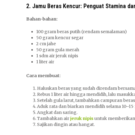
2. Jamu Beras Kencur: Penguat Stamina da
Bahan-bahan:
100 gram beras putih (rendam semalaman)
50 gram kencur segar
2 cm jahe
50 gram gula merah
1 sdm air jeruk nipis
1 liter air
Cara membuat:
Haluskan beras yang sudah direndam bersama
Rebus 1 liter air hingga mendidih, lalu masuk
Setelah gula larut, tambahkan campuran beras,
Aduk rata dan biarkan mendidih selama 10–15 
Angkat dan saring.
Tambahkan air
jeruk nipis
untuk memberikan 
Sajikan dingin atau hangat.