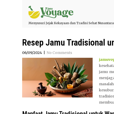
Menyusuri Jejak Kekayaan dan Tradisi Sehat Nusantara
Resep Jamu Tradisional u
06/09/2024
|
No Comments
jamuvo
kesehat
jamu me
menjaga
masalah-
kesubu
tradisi
membuat
Manfaat Jamu Tradisional untuk Wan