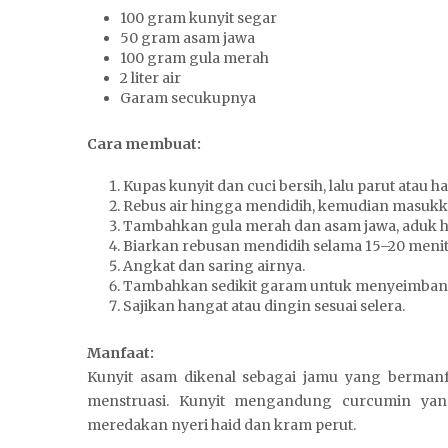
100 gram kunyit segar
50 gram asam jawa
100 gram gula merah
2 liter air
Garam secukupnya
Cara membuat:
Kupas kunyit dan cuci bersih, lalu parut atau 
Rebus air hingga mendidih, kemudian masukka
Tambahkan gula merah dan asam jawa, aduk hi
Biarkan rebusan mendidih selama 15–20 menit 
Angkat dan saring airnya.
Tambahkan sedikit garam untuk menyeimban
Sajikan hangat atau dingin sesuai selera.
Manfaat:
Kunyit asam dikenal sebagai jamu yang berman
menstruasi. Kunyit mengandung curcumin yang 
meredakan nyeri haid dan kram perut.