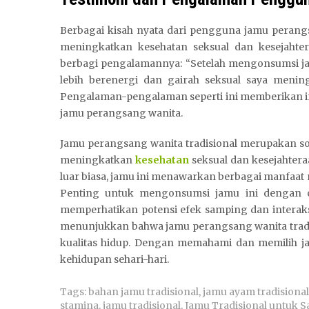
Berbagai kisah nyata dari pengguna jamu perang
meningkatkan kesehatan seksual dan kesejahte
berbagi pengalamannya: “Setelah mengonsumsi ja
lebih berenergi dan gairah seksual saya menin
Pengalaman-pengalaman seperti ini memberikan i
jamu perangsang wanita.
Jamu perangsang wanita tradisional merupakan so
meningkatkan
kesehatan
seksual dan kesejahtera
luar biasa, jamu ini menawarkan berbagai manfaat
Penting untuk mengonsumsi jamu ini dengan ca
memperhatikan potensi efek samping dan interaks
menunjukkan bahwa jamu perangsang wanita tradis
kualitas hidup. Dengan memahami dan memilih j
kehidupan sehari-hari.
Tags:
bahan jamu tradisional
,
jamu ayam tradisional
stamina
,
jamu tradisional
,
Jamu Tradisional untuk S