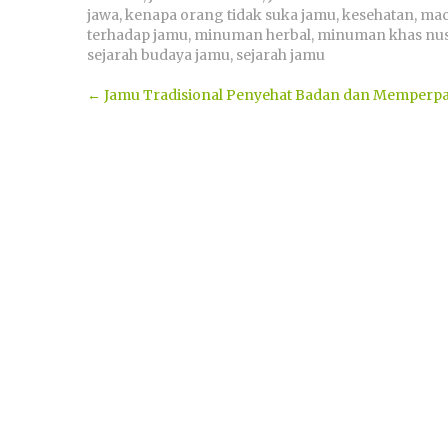
jawa
,
kenapa orang tidak suka jamu
,
kesehatan
,
mac
terhadap jamu
,
minuman herbal
,
minuman khas nus
sejarah budaya jamu
,
sejarah jamu
Post
←
Jamu Tradisional Penyehat Badan dan Memperp
navigation