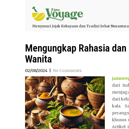
Menyusuri Jejak Kekayaan dan Tradisi Sehat Nusantara
Mengungkap Rahasia dan
Wanita
02/08/2024
|
No Comments
jamuvo
dari In
menjaga
dari keh
kala. S
perangs
khusus 
Artikel