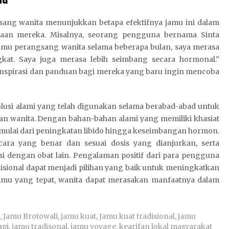
sang wanita menunjukkan betapa efektifnya jamu ini dalam
raan mereka. Misalnya, seorang pengguna bernama Sinta
mu perangsang wanita selama beberapa bulan, saya merasa
gkat. Saya juga merasa lebih seimbang secara hormonal.”
nspirasi dan panduan bagi mereka yang baru ingin mencoba
lusi alami yang telah digunakan selama berabad-abad untuk
an wanita. Dengan bahan-bahan alami yang memiliki khasiat
 mulai dari peningkatan libido hingga keseimbangan hormon.
ra yang benar dan sesuai dosis yang dianjurkan, serta
i dengan obat lain. Pengalaman positif dari para pengguna
ional dapat menjadi pilihan yang baik untuk meningkatkan
amu yang tepat, wanita dapat merasakan manfaatnya dalam
,
Jamu Brotowali
,
jamu kuat
,
Jamu kuat tradisional
,
jamu
api
,
jamu tradisonal
,
jamu voyage
,
kearifan lokal masyarakat