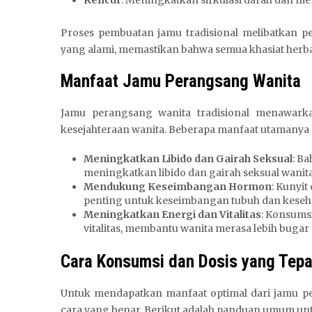
Kencur
: Meningkatkan sirkulasi darah dan me
Proses pembuatan jamu tradisional melibatkan 
yang alami, memastikan bahwa semua khasiat herbal
Manfaat Jamu Perangsang Wanita
Jamu perangsang wanita tradisional menawark
kesejahteraan wanita. Beberapa manfaat utamanya 
Meningkatkan Libido dan Gairah Seksual
: B
meningkatkan libido dan gairah seksual wanita
Mendukung Keseimbangan Hormon
: Kunyi
penting untuk keseimbangan tubuh dan keseha
Meningkatkan Energi dan Vitalitas
: Konsumsi
vitalitas, membantu wanita merasa lebih bugar 
Cara Konsumsi dan Dosis yang Tepa
Untuk mendapatkan manfaat optimal dari jamu 
cara yang benar. Berikut adalah panduan umum un