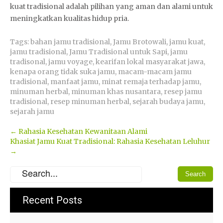
kuat tradisional adalah pilihan yang aman dan alami untuk
meningkatkan kualitas hidup pria.
Tags:
bahan jamu tradisional
,
Jamu Brotowali
,
jamu kuat
,
jamu tradisional
,
Jamu Tradisional untuk Sapi
,
jamu
tradisonal
,
jamu voyage
,
kearifan lokal masyarakat jawa
,
kenapa orang tidak suka jamu
,
macam-macam jamu
tradisional
,
manfaat jamu
,
minat remaja terhadap jamu
,
minuman herbal
,
minuman khas nusantara
,
resep jamu
tradisional
,
resep minuman herbal
,
sejarah budaya jamu
,
sejarah jamu
Post
←
Rahasia Kesehatan Kewanitaan Alami
Khasiat Jamu Kuat Tradisional: Rahasia Kesehatan Leluhur
navigation
→
Recent Posts