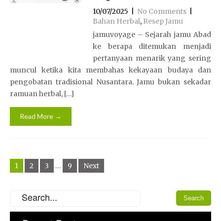
10/07/2025
|
No Comments
|
Bahan Herbal
,
Resep Jamu
jamuvoyage – Sejarah jamu Abad
ke berapa ditemukan menjadi
pertanyaan menarik yang sering
muncul ketika kita membahas kekayaan budaya dan
pengobatan tradisional Nusantara. Jamu bukan sekadar
ramuan herbal, […]
Read More →
Posts
1
2
3
…
9
Next
navigation