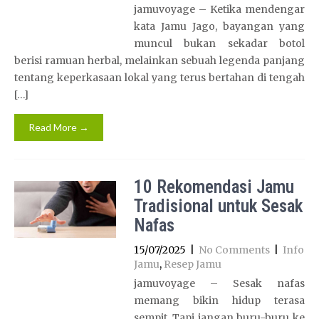
jamuvoyage – Ketika mendengar
kata Jamu Jago, bayangan yang
muncul bukan sekadar botol
berisi ramuan herbal, melainkan sebuah legenda panjang
tentang keperkasaan lokal yang terus bertahan di tengah
[…]
Read More →
10 Rekomendasi Jamu
Tradisional untuk Sesak
Nafas
15/07/2025
|
No Comments
|
Info
Jamu
,
Resep Jamu
jamuvoyage – Sesak nafas
memang bikin hidup terasa
sempit. Tapi jangan buru-buru ke