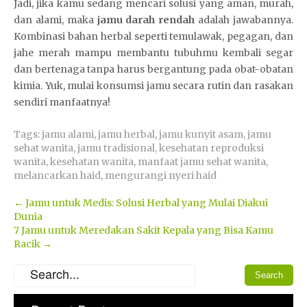
Jadi, jika kamu sedang mencari solusi yang aman, murah,
dan alami, maka
jamu darah rendah
adalah jawabannya.
Kombinasi bahan herbal seperti temulawak, pegagan, dan
jahe merah mampu membantu tubuhmu kembali segar
dan bertenaga tanpa harus bergantung pada obat-obatan
kimia. Yuk, mulai konsumsi jamu secara rutin dan rasakan
sendiri manfaatnya!
Tags:
jamu alami
,
jamu herbal
,
jamu kunyit asam
,
jamu
sehat wanita
,
jamu tradisional
,
kesehatan reproduksi
wanita
,
kesehatan wanita
,
manfaat jamu sehat wanita
,
melancarkan haid
,
mengurangi nyeri haid
Post
←
Jamu untuk Medis: Solusi Herbal yang Mulai Diakui
Dunia
navigation
7 Jamu untuk Meredakan Sakit Kepala yang Bisa Kamu
Racik
→