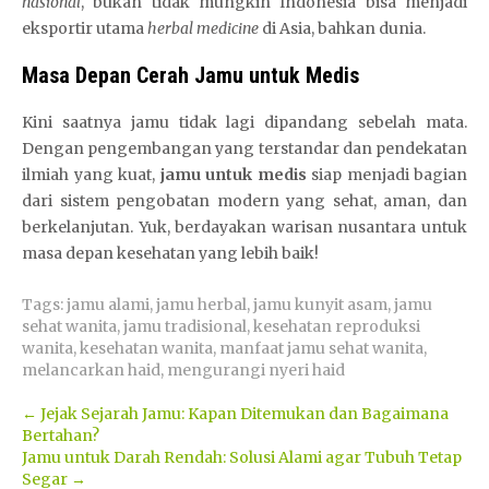
nasional
, bukan tidak mungkin Indonesia bisa menjadi
eksportir utama
herbal medicine
di Asia, bahkan dunia.
Masa Depan Cerah Jamu untuk Medis
Kini saatnya jamu tidak lagi dipandang sebelah mata.
Dengan pengembangan yang terstandar dan pendekatan
ilmiah yang kuat,
jamu untuk medis
siap menjadi bagian
dari sistem pengobatan modern yang sehat, aman, dan
berkelanjutan. Yuk, berdayakan warisan nusantara untuk
masa depan kesehatan yang lebih baik!
Tags:
jamu alami
,
jamu herbal
,
jamu kunyit asam
,
jamu
sehat wanita
,
jamu tradisional
,
kesehatan reproduksi
wanita
,
kesehatan wanita
,
manfaat jamu sehat wanita
,
melancarkan haid
,
mengurangi nyeri haid
Post
←
Jejak Sejarah Jamu: Kapan Ditemukan dan Bagaimana
Bertahan?
navigation
Jamu untuk Darah Rendah: Solusi Alami agar Tubuh Tetap
Segar
→