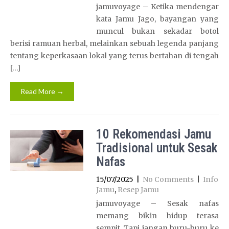
jamuvoyage – Ketika mendengar
kata Jamu Jago, bayangan yang
muncul bukan sekadar botol
berisi ramuan herbal, melainkan sebuah legenda panjang
tentang keperkasaan lokal yang terus bertahan di tengah
[…]
Read More →
10 Rekomendasi Jamu
Tradisional untuk Sesak
Nafas
15/07/2025
|
No Comments
|
Info
Jamu
,
Resep Jamu
jamuvoyage – Sesak nafas
memang bikin hidup terasa
sempit. Tapi jangan buru-buru ke