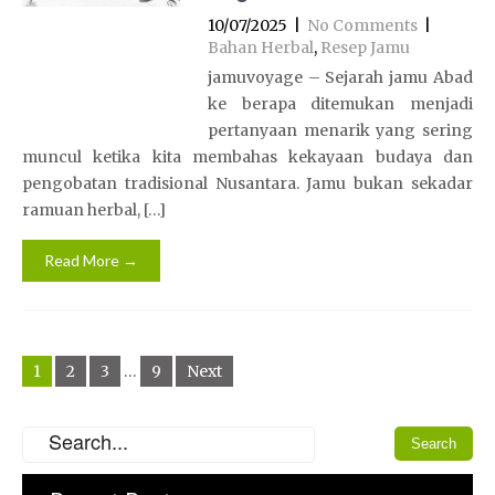
10/07/2025
|
No Comments
|
Bahan Herbal
,
Resep Jamu
jamuvoyage – Sejarah jamu Abad
ke berapa ditemukan menjadi
pertanyaan menarik yang sering
muncul ketika kita membahas kekayaan budaya dan
pengobatan tradisional Nusantara. Jamu bukan sekadar
ramuan herbal, […]
Read More →
Posts
1
2
3
…
9
Next
navigation