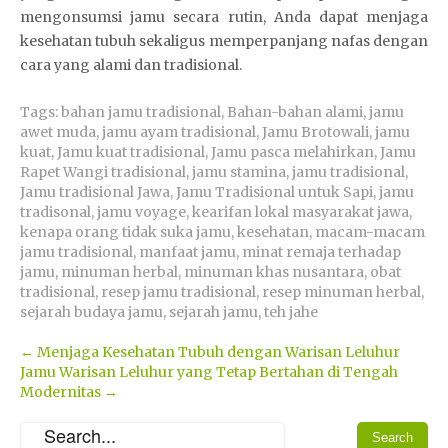
mengonsumsi jamu secara rutin, Anda dapat menjaga
kesehatan tubuh sekaligus memperpanjang nafas dengan
cara yang alami dan tradisional.
Tags:
bahan jamu tradisional
,
Bahan-bahan alami
,
jamu
awet muda
,
jamu ayam tradisional
,
Jamu Brotowali
,
jamu
kuat
,
Jamu kuat tradisional
,
Jamu pasca melahirkan
,
Jamu
Rapet Wangi tradisional
,
jamu stamina
,
jamu tradisional
,
Jamu tradisional Jawa
,
Jamu Tradisional untuk Sapi
,
jamu
tradisonal
,
jamu voyage
,
kearifan lokal masyarakat jawa
,
kenapa orang tidak suka jamu
,
kesehatan
,
macam-macam
jamu tradisional
,
manfaat jamu
,
minat remaja terhadap
jamu
,
minuman herbal
,
minuman khas nusantara
,
obat
tradisional
,
resep jamu tradisional
,
resep minuman herbal
,
sejarah budaya jamu
,
sejarah jamu
,
teh jahe
Post
←
Menjaga Kesehatan Tubuh dengan Warisan Leluhur
Jamu Warisan Leluhur yang Tetap Bertahan di Tengah
navigation
Modernitas
→