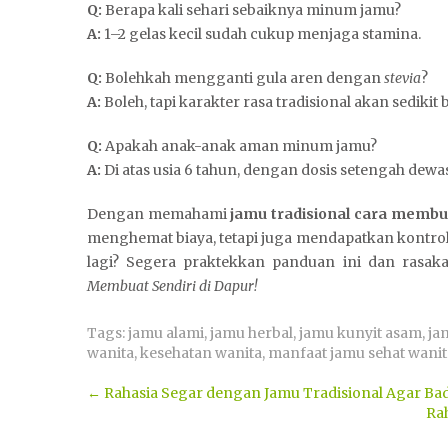
Q:
Berapa kali sehari sebaiknya minum jamu?
A:
1–2 gelas kecil sudah cukup menjaga stamina.
Q:
Bolehkah mengganti gula aren dengan
stevia
?
A:
Boleh, tapi karakter rasa tradisional akan sedikit
Q:
Apakah anak-anak aman minum jamu?
A:
Di atas usia 6 tahun, dengan dosis setengah dewa
Dengan memahami
jamu tradisional cara membu
menghemat biaya, tetapi juga mendapatkan kontrol 
lagi? Segera praktekkan panduan ini dan rasak
Membuat Sendiri di Dapur!
Tags:
jamu alami
,
jamu herbal
,
jamu kunyit asam
,
ja
wanita
,
kesehatan wanita
,
manfaat jamu sehat wanit
Post
←
Rahasia Segar dengan Jamu Tradisional Agar Ba
Ra
navigation