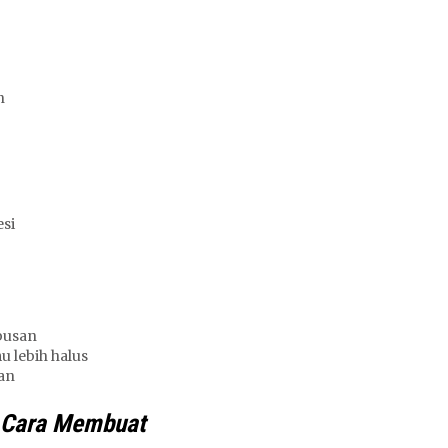
n
si
busan
 lebih halus
an
l Cara Membuat