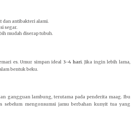
t dan antibakteri alami.
i segar.
bih mudah diserap tubuh.
lemari es. Umur simpan ideal
3–4 hari
. Jika ingin lebih lama,
dalam bentuk beku.
kan gangguan lambung, terutama pada penderita maag. Ibu
dis sebelum mengonsumsi jamu berbahan kunyit tua yang