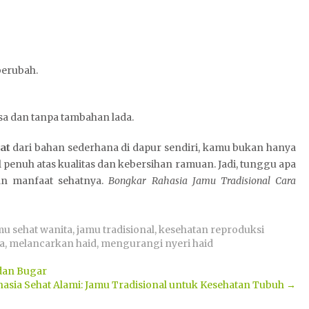
 berubah.
sa dan tanpa tambahan lada.
at
dari bahan sederhana di dapur sendiri, kamu bukan hanya
penuh atas kualitas dan kebersihan ramuan. Jadi, tunggu apa
an manfaat sehatnya.
Bongkar Rahasia Jamu Tradisional Cara
mu sehat wanita
,
jamu tradisional
,
kesehatan reproduksi
a
,
melancarkan haid
,
mengurangi nyeri haid
dan Bugar
hasia Sehat Alami: Jamu Tradisional untuk Kesehatan Tubuh
→