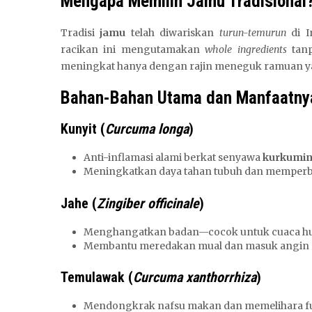
Mengapa Memilih Jamu Tradisional
Tradisi
jamu
telah diwariskan
turun-temurun
di I
racikan ini mengutamakan
whole ingredients
tanp
meningkat hanya dengan rajin meneguk ramuan yang
Bahan-Bahan Utama dan Manfaatny
Kunyit (
Curcuma longa
)
Anti-inflamasi alami berkat senyawa
kurkumi
Meningkatkan daya tahan tubuh dan memperb
Jahe (
Zingiber officinale
)
Menghangatkan badan—cocok untuk cuaca h
Membantu meredakan mual dan masuk angin
Temulawak (
Curcuma xanthorrhiza
)
Mendongkrak nafsu makan dan memelihara fu