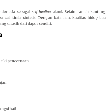
?
ndonesia sebagai
self-healing
alami. Selain ramah kantong,
a zat kimia sintetis. Dengan kata lain, kualitas hidup bisa
 diracik dari dapur sendiri.
a
n
aiki pencernaan
ujan
ngsi hati