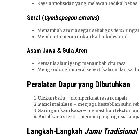
Kaya antioksidan yang melawan radikal bebas
Serai (
Cymbopogon citratus
)
Menambah aroma segar, sekaligus
detox
ringa
Membantu menurunkan kadar kolesterol
Asam Jawa & Gula Aren
Pemanis alami yang menambah cita rasa
Mengandung mineral seperti kalium dan zat be
Peralatan Dapur yang Dibutuhkan
Ulekan batu
– memperkuat rasa rempah
Panci stainless
– menjaga kestabilan suhu re
Saringan kain kasa
– memastikan tekstur jamu
Botol kaca steril
– memperpanjang usia simp
Langkah-Langkah
Jamu Tradisiona