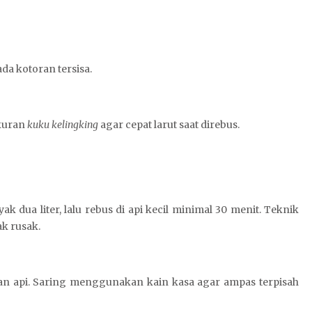
ada kotoran tersisa.
ukuran
kuku kelingking
agar cepat larut saat direbus.
 dua liter, lalu rebus di api kecil minimal 30 menit. Teknik
ak rusak.
an api. Saring menggunakan kain kasa agar ampas terpisah