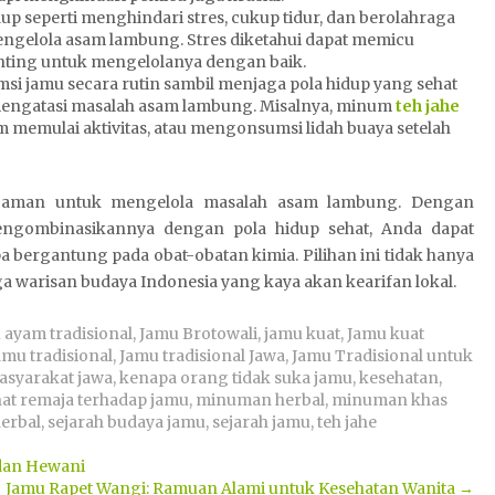
dup seperti menghindari stres, cukup tidur, dan berolahraga
engelola asam lambung. Stres diketahui dapat memicu
nting untuk mengelolanya dengan baik.
si jamu secara rutin sambil menjaga pola hidup yang sehat
engatasi masalah asam lambung. Misalnya, minum
teh jahe
 memulai aktivitas, atau mengonsumsi lidah buaya setelah
an aman untuk mengelola masalah asam lambung. Dengan
engombinasikannya dengan pola hidup sehat, Anda dapat
a bergantung pada obat-obatan kimia. Pilihan ini tidak hanya
a warisan budaya Indonesia yang kaya akan kearifan lokal.
 ayam tradisional
,
Jamu Brotowali
,
jamu kuat
,
Jamu kuat
amu tradisional
,
Jamu tradisional Jawa
,
Jamu Tradisional untuk
masyarakat jawa
,
kenapa orang tidak suka jamu
,
kesehatan
,
at remaja terhadap jamu
,
minuman herbal
,
minuman khas
erbal
,
sejarah budaya jamu
,
sejarah jamu
,
teh jahe
dan Hewani
Jamu Rapet Wangi: Ramuan Alami untuk Kesehatan Wanita
→