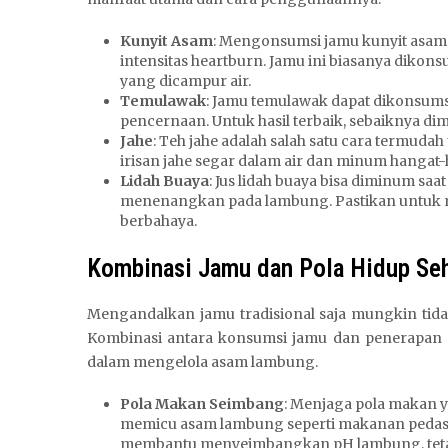
Kunyit Asam
: Mengonsumsi jamu kunyit asam
intensitas heartburn. Jamu ini biasanya diko
yang dicampur air.
Temulawak
: Jamu temulawak dapat dikonsums
pencernaan. Untuk hasil terbaik, sebaiknya d
Jahe
: Teh jahe adalah salah satu cara termu
irisan jahe segar dalam air dan minum hangat-
Lidah Buaya
: Jus lidah buaya bisa diminum sa
menenangkan pada lambung. Pastikan untuk me
berbahaya.
Kombinasi Jamu dan Pola Hidup Se
Mengandalkan jamu tradisional saja mungkin tida
Kombinasi antara konsumsi jamu dan penerapan ga
dalam mengelola asam lambung.
Pola Makan Seimbang
: Menjaga pola makan
memicu asam lambung seperti makanan pedas, 
membantu menyeimbangkan pH lambung, tetapi