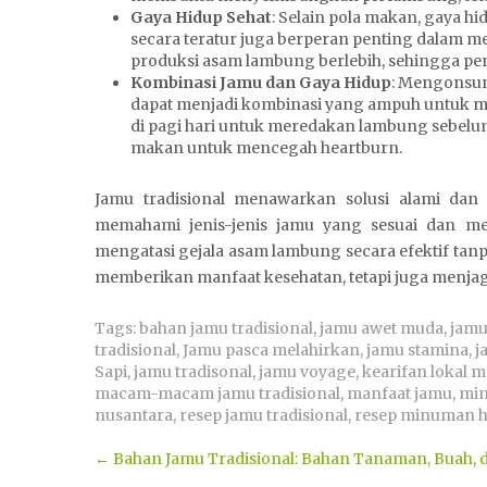
Gaya Hidup Sehat
: Selain pola makan, gaya hi
secara teratur juga berperan penting dalam m
produksi asam lambung berlebih, sehingga pe
Kombinasi Jamu dan Gaya Hidup
: Mengonsum
dapat menjadi kombinasi yang ampuh untuk m
di pagi hari untuk meredakan lambung sebelum
makan untuk mencegah heartburn.
Jamu tradisional menawarkan solusi alami d
memahami jenis-jenis jamu yang sesuai dan m
mengatasi gejala asam lambung secara efektif tanp
memberikan manfaat kesehatan, tetapi juga menjag
Tags:
bahan jamu tradisional
,
jamu awet muda
,
jamu
tradisional
,
Jamu pasca melahirkan
,
jamu stamina
,
j
Sapi
,
jamu tradisonal
,
jamu voyage
,
kearifan lokal 
macam-macam jamu tradisional
,
manfaat jamu
,
min
nusantara
,
resep jamu tradisional
,
resep minuman h
Post
←
Bahan Jamu Tradisional: Bahan Tanaman, Buah, 