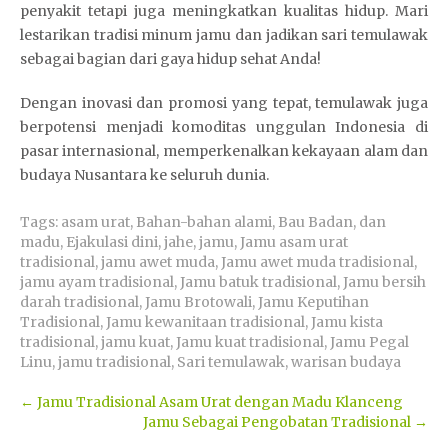
penyakit tetapi juga meningkatkan kualitas hidup. Mari
lestarikan tradisi minum jamu dan jadikan sari temulawak
sebagai bagian dari gaya hidup sehat Anda!
Dengan inovasi dan promosi yang tepat, temulawak juga
berpotensi menjadi komoditas unggulan Indonesia di
pasar internasional, memperkenalkan kekayaan alam dan
budaya Nusantara ke seluruh dunia.
Tags:
asam urat
,
Bahan-bahan alami
,
Bau Badan
,
dan
madu
,
Ejakulasi dini
,
jahe
,
jamu
,
Jamu asam urat
tradisional
,
jamu awet muda
,
Jamu awet muda tradisional
,
jamu ayam tradisional
,
Jamu batuk tradisional
,
Jamu bersih
darah tradisional
,
Jamu Brotowali
,
Jamu Keputihan
Tradisional
,
Jamu kewanitaan tradisional
,
Jamu kista
tradisional
,
jamu kuat
,
Jamu kuat tradisional
,
Jamu Pegal
Linu
,
jamu tradisional
,
Sari temulawak
,
warisan budaya
Post
←
Jamu Tradisional Asam Urat dengan Madu Klanceng
Jamu Sebagai Pengobatan Tradisional
→
navigation