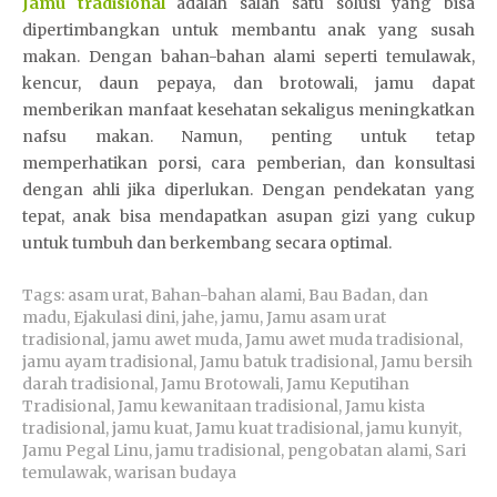
Jamu tradisional
adalah salah satu solusi yang bisa
dipertimbangkan untuk membantu anak yang susah
makan. Dengan bahan-bahan alami seperti temulawak,
kencur, daun pepaya, dan brotowali, jamu dapat
memberikan manfaat kesehatan sekaligus meningkatkan
nafsu makan. Namun, penting untuk tetap
memperhatikan porsi, cara pemberian, dan konsultasi
dengan ahli jika diperlukan. Dengan pendekatan yang
tepat, anak bisa mendapatkan asupan gizi yang cukup
untuk tumbuh dan berkembang secara optimal.
Tags:
asam urat
,
Bahan-bahan alami
,
Bau Badan
,
dan
madu
,
Ejakulasi dini
,
jahe
,
jamu
,
Jamu asam urat
tradisional
,
jamu awet muda
,
Jamu awet muda tradisional
,
jamu ayam tradisional
,
Jamu batuk tradisional
,
Jamu bersih
darah tradisional
,
Jamu Brotowali
,
Jamu Keputihan
Tradisional
,
Jamu kewanitaan tradisional
,
Jamu kista
tradisional
,
jamu kuat
,
Jamu kuat tradisional
,
jamu kunyit
,
Jamu Pegal Linu
,
jamu tradisional
,
pengobatan alami
,
Sari
temulawak
,
warisan budaya