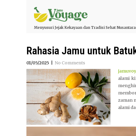
Menyusuri Jejak Kekayaan dan Tradisi Sehat Nusantara
Rahasia Jamu untuk Batu
01/05/2025
|
No Comments
jamuvo
alami k
menghin
membong
zaman n
alami d