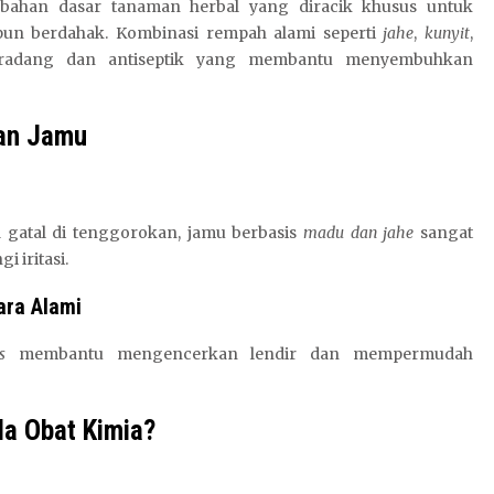
rbahan dasar tanaman herbal yang diracik khusus untuk
pun berdahak. Kombinasi rempah alami seperti
jahe
,
kunyit
,
iradang dan antiseptik yang membantu menyembuhkan
gan Jamu
 gatal di tenggorokan, jamu berbasis
madu dan jahe
sangat
 iritasi.
ara Alami
s
membantu mengencerkan lendir dan mempermudah
a Obat Kimia?