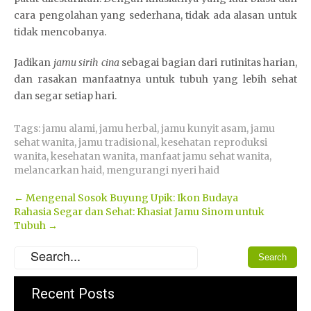
cara pengolahan yang sederhana, tidak ada alasan untuk
tidak mencobanya.
Jadikan
jamu sirih cina
sebagai bagian dari rutinitas harian,
dan rasakan manfaatnya untuk tubuh yang lebih sehat
dan segar setiap hari.
Tags:
jamu alami
,
jamu herbal
,
jamu kunyit asam
,
jamu
sehat wanita
,
jamu tradisional
,
kesehatan reproduksi
wanita
,
kesehatan wanita
,
manfaat jamu sehat wanita
,
melancarkan haid
,
mengurangi nyeri haid
Post
←
Mengenal Sosok Buyung Upik: Ikon Budaya
Rahasia Segar dan Sehat: Khasiat Jamu Sinom untuk
navigation
Tubuh
→
Recent Posts