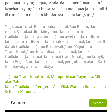
pembuatan yang tepat, Anda dapat menikmati manfaat
kesehatan yang luar biasa. Mulailah membuat jamu sendiri
di rumah dan rasakan khasiatnya secara langsung!
Tags:
asam urat
,
Bahan-bahan alami
,
Bau Badan
,
dan
madu
,
Ejakulasi dini
,
jahe
,
jamu
,
Jamu asam urat
tradisional
,
jamu awet muda
,
Jamu awet muda tradisional
,
jamu ayam tradisional
,
Jamu batuk tradisional
,
Jamu bersih
darah tradisional
,
Jamu Brotowali
,
Jamu Keputihan
Tradisional
,
Jamu kewanitaan tradisional
,
Jamu kista
tradisional
,
jamu kuat
,
Jamu kuat tradisional
,
jamu kunyit
,
Jamu Pegal Linu
,
jamu tradisional
,
pengobatan alami
,
Sari
temulawak
,
warisan budaya
Post
←
Jamu Tradisional untuk Memperbesar Payudara: Mitos
atau Fakta?
navigation
Jamu Tradisional Pengeras Alat Vital: Warisan Budaya atau
Sekadar Mitos?
→