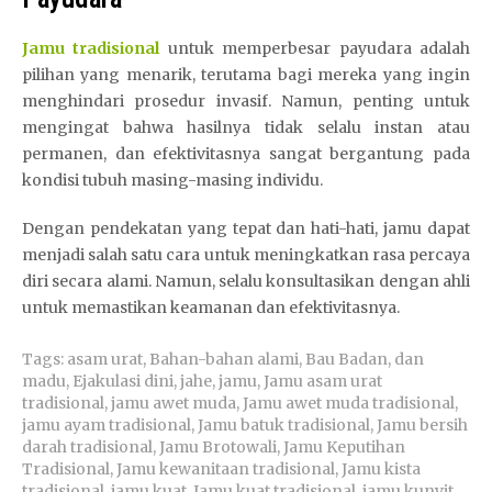
Jamu tradisional
untuk memperbesar payudara adalah
pilihan yang menarik, terutama bagi mereka yang ingin
menghindari prosedur invasif. Namun, penting untuk
mengingat bahwa hasilnya tidak selalu instan atau
permanen, dan efektivitasnya sangat bergantung pada
kondisi tubuh masing-masing individu.
Dengan pendekatan yang tepat dan hati-hati, jamu dapat
menjadi salah satu cara untuk meningkatkan rasa percaya
diri secara alami. Namun, selalu konsultasikan dengan ahli
untuk memastikan keamanan dan efektivitasnya.
Tags:
asam urat
,
Bahan-bahan alami
,
Bau Badan
,
dan
madu
,
Ejakulasi dini
,
jahe
,
jamu
,
Jamu asam urat
tradisional
,
jamu awet muda
,
Jamu awet muda tradisional
,
jamu ayam tradisional
,
Jamu batuk tradisional
,
Jamu bersih
darah tradisional
,
Jamu Brotowali
,
Jamu Keputihan
Tradisional
,
Jamu kewanitaan tradisional
,
Jamu kista
tradisional
,
jamu kuat
,
Jamu kuat tradisional
,
jamu kunyit
,