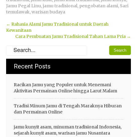
Jamu Pegal Linu
,
jamu tradisional
,
pengobatan alami
,
Sari
temulawak
,
warisan budaya
Post
←
Rahasia Alami Jamu Tradisional untuk Daerah
Kewanitaan
navigation
Cara Pembuatan Jamu Tradisional Tahan Lama Pria
→
Recent Posts
Racikan Jamu yang Populer untuk Menemani
Aktivitas Permainan Online hingga Larut Malam
Tradisi Minum Jamu di Tengah Maraknya Hiburan
dan Permainan Online
jamu kunyit asam, minuman tradisional Indonesia,
sejarah kunyit asam, warisan jamu Nusantara