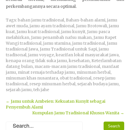
perkembangannya secara optimal.
Tags:
bahan jamu tradisional
,
Bahan-bahan alami
,
jamu
awet muda
,
jamu ayam tradisional
,
Jamu Brotowali
,
jamu
kuat
,
Jamu kuat tradisional
,
jamu kunyit
,
Jamu pasca
melahirkan
,
Jamu penambah nafsu makan
,
Jamu Rapet
Wangi tradisional
,
jamu stamina
,
jamu tradisional
,
Jamu
tradisional Jawa
,
Jamu Tradisional untuk Sapi
,
jamu
tradisonal
,
jamu voyage
,
kearifan lokal masyarakat jawa
,
kenapa orang tidak suka jamu
,
kesehatan
,
Keterlambatan
datang bulan
,
macam-macam jamu tradisional
,
manfaat
jamu
,
minat remaja terhadap jamu
,
minuman herbal
,
minuman khas nusantara
,
obat tradisional
,
resep jamu
tradisional
,
resep minuman herbal
,
sejarah budaya jamu
,
sejarah jamu
,
teh jahe
Post
←
Jamu untuk Ambeien: Kekuatan Kunyit sebagai
Penyembuh Alami
navigation
Kumpulan Jamu Tradisional Khusus Wanita
→